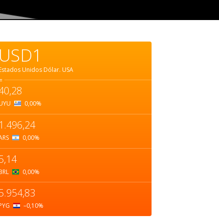
USD1
Estados Unidos Dólar.
USA
=
40,28
UYU
0,00
%
1.496,24
ARS
0,00
%
5,14
BRL
0,00
%
5.954,83
PYG
–0,10
%