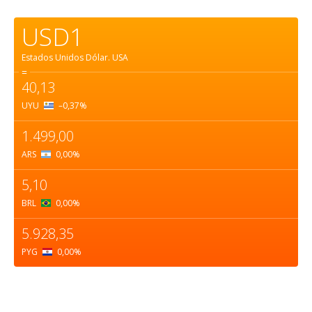
USD1
Estados Unidos Dólar.
USA
=
40,13
UYU
–0,37
%
1.499,00
ARS
0,00
%
5,10
BRL
0,00
%
5.928,35
PYG
0,00
%