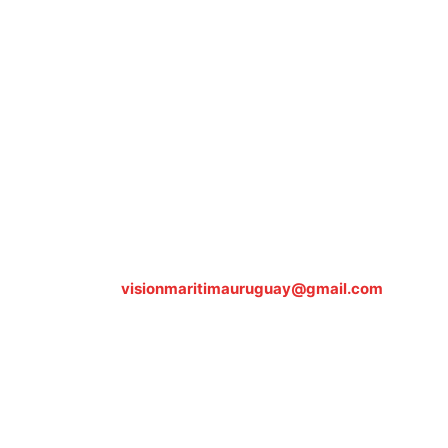
Sobre nosotros
ASOCIACIÓN CULTURAL Y EDUCATIVA URUGUAY
MARÍTIMO Personería Jurídica M.E.C Nº10457
Dr. Alejandro Beisso 1618.
Telefax (0598) 2 403 62 25
Organización Civil Sin Fines de Lucro
Contáctanos:
visionmaritimauruguay@gmail.com
© Visión Marítima