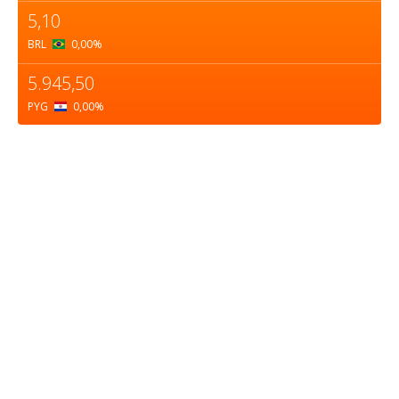
5,10
BRL
0,00
%
5.945,50
PYG
0,00
%
Sobre nosotros
ASOCIACIÓN CULTURAL Y EDUCATIVA URUGUAY
MARÍTIMO Personería Jurídica M.E.C Nº10457
Dr. Alejandro Beisso 1618.
Telefax (0598) 2 403 62 25