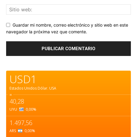
Guardar mi nombre, correo electrónico y sitio web en este
navegador la próxima vez que comente.
USD1
Estados Unidos Dólar.
USA
=
40,28
UYU
0,00
%
1.497,56
ARS
0,00
%