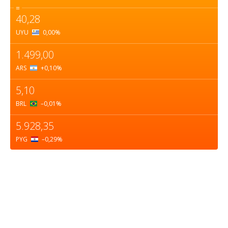
=
40,28
UYU
0,00
%
1.499,00
ARS
+0,10
%
5,10
BRL
–0,01
%
5.928,35
PYG
–0,29
%
Sobre nosotros