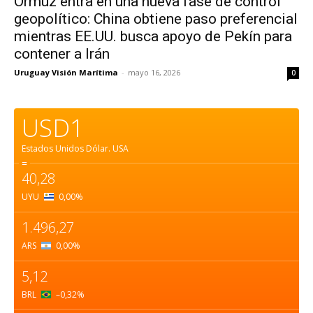
Ormuz entra en una nueva fase de control
geopolítico: China obtiene paso preferencial
mientras EE.UU. busca apoyo de Pekín para
contener a Irán
Uruguay Visión Marítima
-
mayo 16, 2026
0
USD1
Estados Unidos Dólar.
USA
=
40,28
UYU
0,00
%
1.496,27
ARS
0,00
%
5,12
BRL
–0,32
%