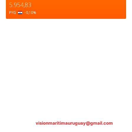
5.954,83
PYG
–0,10
%
Sobre nosotros
ASOCIACIÓN CULTURAL Y EDUCATIVA URUGUAY
MARÍTIMO Personería Jurídica M.E.C Nº10457
Dr. Alejandro Beisso 1618.
Telefax (0598) 2 403 62 25
Organización Civil Sin Fines de Lucro
Contáctanos:
visionmaritimauruguay@gmail.com