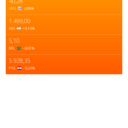
40,28
UYU
0,00
%
1.499,00
ARS
+0,10
%
5,10
BRL
–0,01
%
5.928,35
PYG
–0,29
%
Sobre nosotros