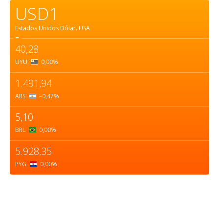
USD1
Estados Unidos Dólar.
USA
=
40,28
UYU
0,00
%
1.491,94
ARS
–0,47
%
5,10
BRL
0,00
%
5.928,35
PYG
0,00
%