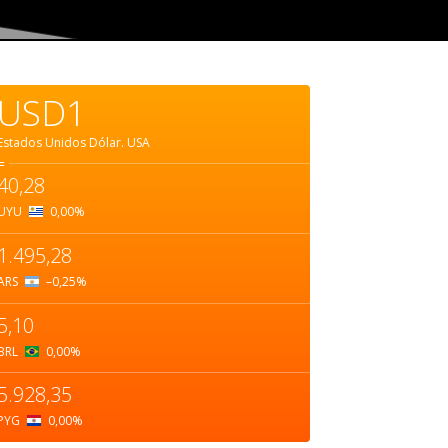
USD1
Estados Unidos Dólar.
USA
=
40,28
UYU
0,00
%
1.495,28
ARS
–0,25
%
5,10
BRL
0,00
%
5.928,35
PYG
0,00
%