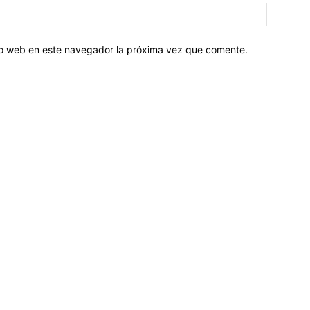
tio web en este navegador la próxima vez que comente.
Sobre nosotros
ASOCIACIÓN CULTURAL Y EDUCATIVA URUGUAY MARÍTIMO 
Dr. Alejandro Beisso 1618.