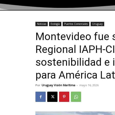
Noticias
Ecología
Puertos Comerciales
Uruguay
Montevideo fue 
Regional IAPH-C
sostenibilidad e
para América Lat
Por
Uruguay Visión Marítima
-
mayo 16, 2026