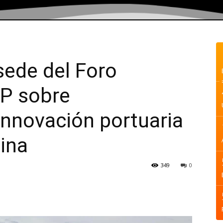
sede del Foro
IP sobre
 innovación portuaria
ina
349
0