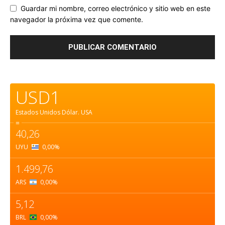
Guardar mi nombre, correo electrónico y sitio web en este
navegador la próxima vez que comente.
USD1
Estados Unidos Dólar.
USA
=
40,26
UYU
0,00
%
1.499,76
ARS
0,00
%
5,12
BRL
0,00
%