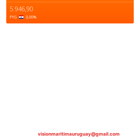
5.946,90
PYG
0,00
%
Sobre nosotros
ASOCIACIÓN CULTURAL Y EDUCATIVA URUGUAY
MARÍTIMO Personería Jurídica M.E.C Nº10457
Dr. Alejandro Beisso 1618.
Telefax (0598) 2 403 62 25
Organización Civil Sin Fines de Lucro
Contáctanos:
visionmaritimauruguay@gmail.com