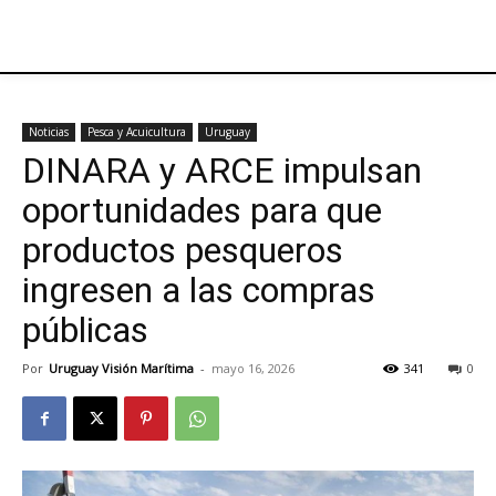
Noticias
Pesca y Acuicultura
Uruguay
DINARA y ARCE impulsan
oportunidades para que
productos pesqueros
ingresen a las compras
públicas
Por
Uruguay Visión Marítima
-
mayo 16, 2026
341
0