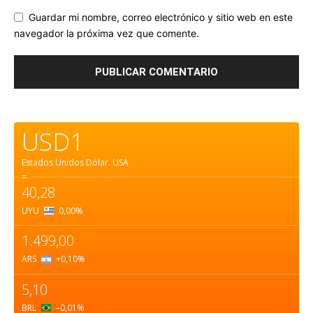
Guardar mi nombre, correo electrónico y sitio web en este
navegador la próxima vez que comente.
USD1
Estados Unidos Dólar.
USA
=
40,28
UYU
0,00
%
1.499,00
ARS
+0,10
%
5,10
BRL
–0,01
%