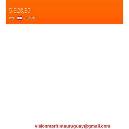
5.928,35
PYG
–0,29
%
Sobre nosotros
ASOCIACIÓN CULTURAL Y EDUCATIVA URUGUAY
MARÍTIMO Personería Jurídica M.E.C Nº10457
Dr. Alejandro Beisso 1618.
Telefax (0598) 2 403 62 25
Organización Civil Sin Fines de Lucro
Contáctanos:
visionmaritimauruguay@gmail.com