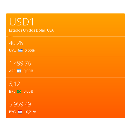
USD1
Estados Unidos Dólar.
USA
=
40,26
UYU
0,00
%
1.499,76
ARS
0,00
%
5,12
BRL
0,00
%
5.959,49
PYG
+0,21
%