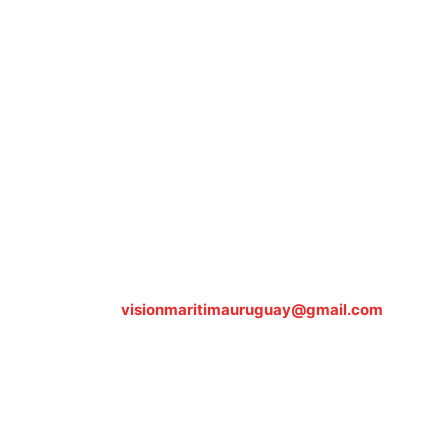
Sobre nosotros
ASOCIACIÓN CULTURAL Y EDUCATIVA URUGUAY
MARÍTIMO Personería Jurídica M.E.C Nº10457
Dr. Alejandro Beisso 1618.
Telefax (0598) 2 403 62 25
Organización Civil Sin Fines de Lucro
Contáctanos:
visionmaritimauruguay@gmail.com