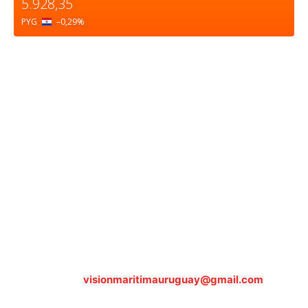
5.928,35
PYG
–0,29
%
Sobre nosotros
ASOCIACIÓN CULTURAL Y EDUCATIVA URUGUAY
MARÍTIMO Personería Jurídica M.E.C Nº10457
Dr. Alejandro Beisso 1618.
Telefax (0598) 2 403 62 25
Organización Civil Sin Fines de Lucro
Contáctanos:
visionmaritimauruguay@gmail.com