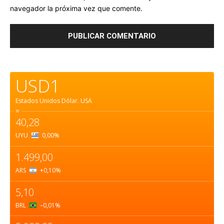
navegador la próxima vez que comente.
USD1
Estados Unidos Dólar.
USA
=
40,28
UYU
0,00
%
1.499,00
ARS
+0,10
%
5,10
BRL
–0,01
%