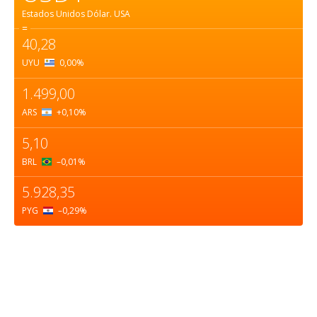
Estados Unidos Dólar.
USA
=
40,28
UYU
0,00
%
1.499,00
ARS
+0,10
%
5,10
BRL
–0,01
%
5.928,35
PYG
–0,29
%