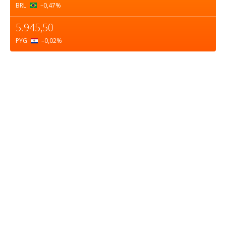
BRL
–0,47
%
5.945,50
PYG
–0,02
%
Sobre nosotros
ASOCIACIÓN CULTURAL Y EDUCATIVA URUGUAY
MARÍTIMO Personería Jurídica M.E.C Nº10457
Dr. Alejandro Beisso 1618.
Telefax (0598) 2 403 62 25
Organización Civil Sin Fines de Lucro