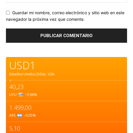
Guardar mi nombre, correo electrónico y sitio web en este
navegador la próxima vez que comente.
USD1
Estados Unidos Dólar.
USA
=
40,23
UYU
–0,06
%
1.499,00
ARS
–0,05
%
5,10