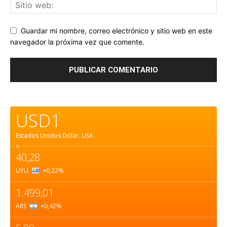
Guardar mi nombre, correo electrónico y sitio web en este
navegador la próxima vez que comente.
USD1
Estados Unidos Dólar.
USA
=
40,28
UYU
+0,22
%
1.499,01
ARS
+0,42
%