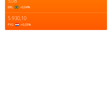
5,08
BRL
–0,04
%
5.930,10
PYG
+0,03
%
Sobre nosotros
ASOCIACIÓN CULTURAL Y EDUCATIVA URUGUAY
MARÍTIMO Personería Jurídica M.E.C Nº10457
Dr. Alejandro Beisso 1618.
Telefax (0598) 2 403 62 25
Organización Civil Sin Fines de Lucro