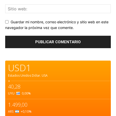
Guardar mi nombre, correo electrónico y sitio web en este
navegador la próxima vez que comente.
USD1
Estados Unidos Dólar.
USA
=
40,28
UYU
0,00
%
1.499,00
ARS
+0,10
%