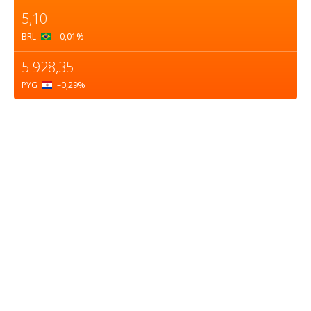
5,10
BRL
–0,01
%
5.928,35
PYG
–0,29
%
Sobre nosotros
ASOCIACIÓN CULTURAL Y EDUCATIVA URUGUAY
MARÍTIMO Personería Jurídica M.E.C Nº10457
Dr. Alejandro Beisso 1618.
Telefax (0598) 2 403 62 25