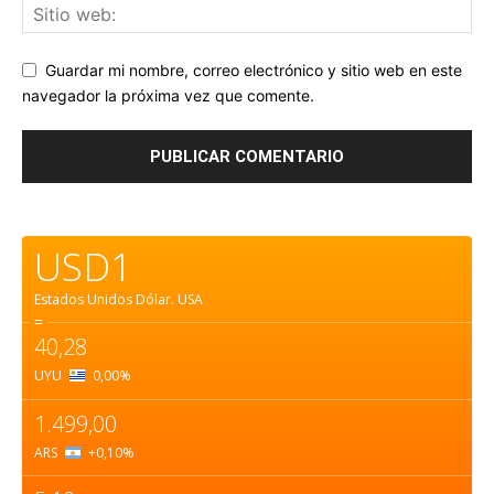
Guardar mi nombre, correo electrónico y sitio web en este
navegador la próxima vez que comente.
USD1
Estados Unidos Dólar.
USA
=
40,28
UYU
0,00
%
1.499,00
ARS
+0,10
%