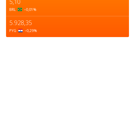
5,10
BRL
–0,01
%
5.928,35
PYG
–0,29
%
Sobre nosotros
ASOCIACIÓN CULTURAL Y EDUCATIVA URUGUAY
MARÍTIMO Personería Jurídica M.E.C Nº10457
Dr. Alejandro Beisso 1618.
Telefax (0598) 2 403 62 25