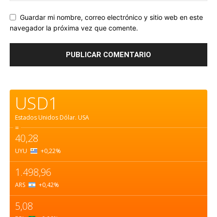
Guardar mi nombre, correo electrónico y sitio web en este
navegador la próxima vez que comente.
USD1
Estados Unidos Dólar.
USA
=
40,28
UYU
+0,22
%
1.498,96
ARS
+0,42
%
5,08