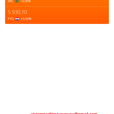
BRL
–0,06
%
5.930,10
PYG
+0,03
%
Sobre nosotros
ASOCIACIÓN CULTURAL Y EDUCATIVA URUGUAY
MARÍTIMO Personería Jurídica M.E.C Nº10457
Dr. Alejandro Beisso 1618.
Telefax (0598) 2 403 62 25
Organización Civil Sin Fines de Lucro
Contáctanos:
visionmaritimauruguay@gmail.com