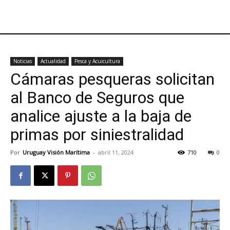
Noticias
Actualidad
Pesca y Acuicultura
Cámaras pesqueras solicitan
al Banco de Seguros que
analice ajuste a la baja de
primas por siniestralidad
Por
Uruguay Visión Marítima
-
abril 11, 2024
710
0