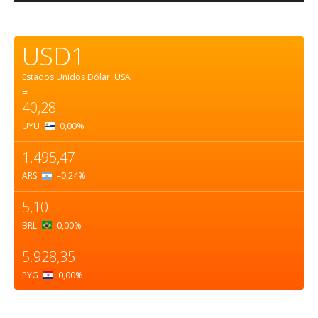
USD1
Estados Unidos Dólar.
USA
=
40,28
UYU
0,00
%
1.495,47
ARS
–0,24
%
5,10
BRL
0,00
%
5.928,35
PYG
0,00
%