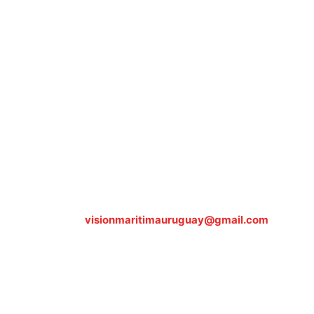
Sobre nosotros
ASOCIACIÓN CULTURAL Y EDUCATIVA URUGUAY
MARÍTIMO Personería Jurídica M.E.C Nº10457
Dr. Alejandro Beisso 1618.
Telefax (0598) 2 403 62 25
Organización Civil Sin Fines de Lucro
Contáctanos:
visionmaritimauruguay@gmail.com