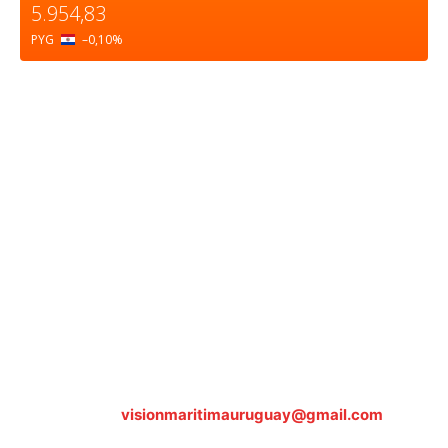
5.954,83
PYG
–0,10
%
Sobre nosotros
ASOCIACIÓN CULTURAL Y EDUCATIVA URUGUAY
MARÍTIMO Personería Jurídica M.E.C Nº10457
Dr. Alejandro Beisso 1618.
Telefax (0598) 2 403 62 25
Organización Civil Sin Fines de Lucro
Contáctanos:
visionmaritimauruguay@gmail.com