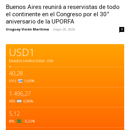
Buenos Aires reunirá a reservistas de todo
el continente en el Congreso por el 30°
aniversario de la UPORFA
Uruguay Visión Marítima
-
mayo 20, 2026
0
USD1
Estados Unidos Dólar.
USA
=
40,28
UYU
0,00
%
1.496,27
ARS
0,00
%
5,12
BRL
–0,32
%