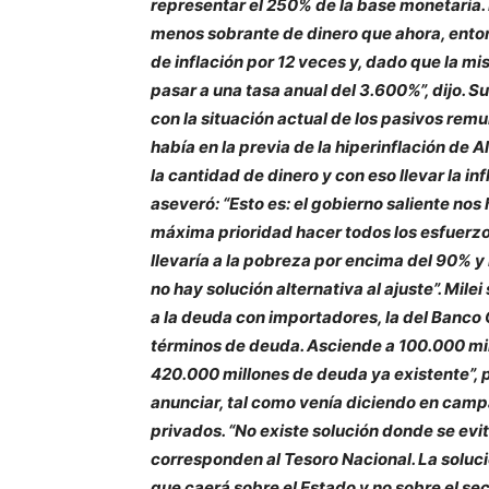
representar el 250% de la base monetaria. 
menos sobrante de dinero que ahora, entonce
de inflación por 12 veces y, dado que la m
pasar a una tasa anual del 3.600%”, dijo. 
con la situación actual de los pasivos rem
había en la previa de la hiperinflación de 
la cantidad de dinero y con eso llevar la inf
aseveró: “Esto es: el gobierno saliente nos
máxima prioridad hacer todos los esfuerzo
llevaría a la pobreza por encima del 90% y
no hay solución alternativa al ajuste”. Mile
a la deuda con importadores, la del Banco C
términos de deuda. Asciende a 100.000 mil
420.000 millones de deuda ya existente”, pu
anunciar, tal como venía diciendo en campa
privados. “No existe solución donde se evite 
corresponden al Tesoro Nacional. La solución
que caerá sobre el Estado y no sobre el se