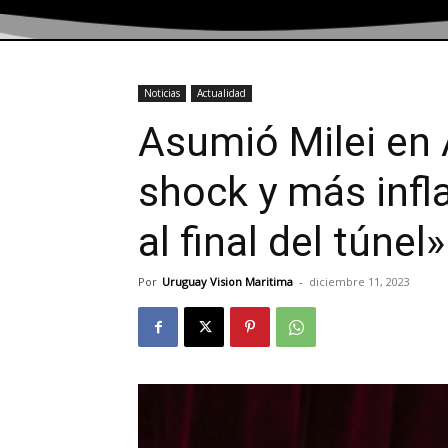
Noticias
Actualidad
Asumió Milei en 
shock y más infla
al final del túnel»
Por
Uruguay Vision Maritima
-
diciembre 11, 2023