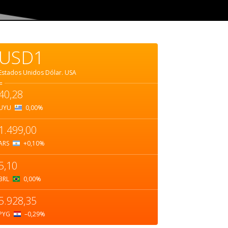
USD1
Estados Unidos Dólar.
USA
=
40,28
UYU
0,00
%
1.499,00
ARS
+0,10
%
5,10
BRL
0,00
%
5.928,35
PYG
–0,29
%