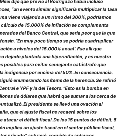
Milei dijo que previo al Rodrigazo había incluso
s, “un evento similar significaría multiplicar la tasa
isma viene viajando a un ritmo del 300%, podríamos
Su cálculo de 15.000% de inflación se complementa
unerados del Banco Central, que sería peor que la que
Alfonsín. “En muy poco tiempo se podría cuadruplicar
lación a niveles del 15.000% anual”. Fue allí que
 ha dejado plantada una hiperinflación, y es nuestra
s posibles para evitar semejante catástrofe que
 la indigencia por encima del 50%. En consecuencia,
i siguió enumerando los ítems de la herencia. Se refirió
entral e YPF y la del Tesoro. “Esto es la bomba en
lones de dólares que habrá que sumar a los cerca de
ntualizó. El presidente se llevó una ovación al
ña, que el ajuste fiscal no recaerá sobre los
atacar el déficit fiscal. De los 15 puntos de déficit, 5
 implica un ajuste fiscal en el sector público fiscal,
ctor privado”, subrayó, seguido de aplausos.