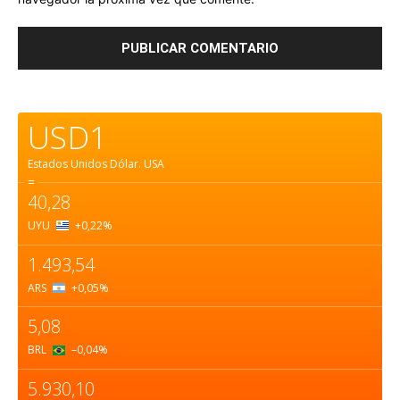
USD1
Estados Unidos Dólar.
USA
=
40,28
UYU
+0,22
%
1.493,54
ARS
+0,05
%
5,08
BRL
–0,04
%
5.930,10