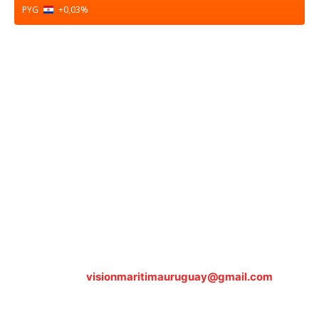
PYG
+0,03
%
Sobre nosotros
ASOCIACIÓN CULTURAL Y EDUCATIVA URUGUAY
MARÍTIMO Personería Jurídica M.E.C Nº10457
Dr. Alejandro Beisso 1618.
Telefax (0598) 2 403 62 25
Organización Civil Sin Fines de Lucro
Contáctanos:
visionmaritimauruguay@gmail.com