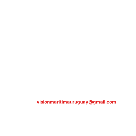
Sobre nosotros
ASOCIACIÓN CULTURAL Y EDUCATIVA URUGUAY
MARÍTIMO Personería Jurídica M.E.C Nº10457
Dr. Alejandro Beisso 1618.
Telefax (0598) 2 403 62 25
Organización Civil Sin Fines de Lucro
Contáctanos:
visionmaritimauruguay@gmail.com