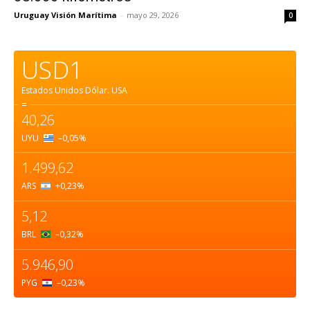
Uruguay Visión Marítima
-
mayo 29, 2026
0
USD1
Estados Unidos Dólar.
USA
=
40,26
UYU
–0,05
%
1.499,62
ARS
+0,23
%
5,12
BRL
–0,32
%
5.946,90
PYG
–0,23
%