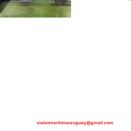
Sobre nosotros
ASOCIACIÓN CULTURAL Y EDUCATIVA URUGUAY MARÍTIMO 
Dr. Alejandro Beisso 1618.
Telefax (0598) 2 403 62 25
Organización Civil Sin Fines de Lucro
Contáctanos:
visionmaritimauruguay@gmail.com