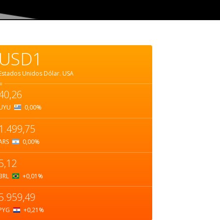
USD1
Estados Unidos Dólar.
USA
=
40,26
UYU
0,00
%
1.499,75
ARS
0,00
%
5,12
BRL
+0,01
%
5.959,49
PYG
+0,21
%