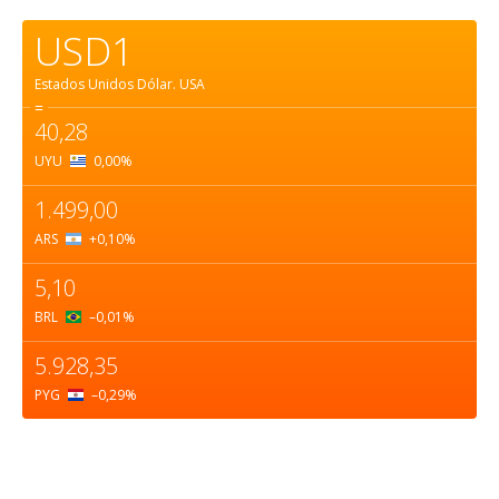
USD1
Estados Unidos Dólar.
USA
=
40,28
UYU
0,00
%
1.499,00
ARS
+0,10
%
5,10
BRL
–0,01
%
5.928,35
PYG
–0,29
%