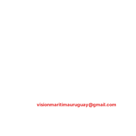
Sobre nosotros
ASOCIACIÓN CULTURAL Y EDUCATIVA URUGUAY
MARÍTIMO Personería Jurídica M.E.C Nº10457
Dr. Alejandro Beisso 1618.
Telefax (0598) 2 403 62 25
Organización Civil Sin Fines de Lucro
Contáctanos:
visionmaritimauruguay@gmail.com