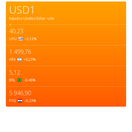
USD1
Estados Unidos Dólar.
USA
=
40,23
UYU
–0,12
%
1.499,76
ARS
+0,23
%
5,12
BRL
–0,46
%
5.946,90
PYG
–0,23
%