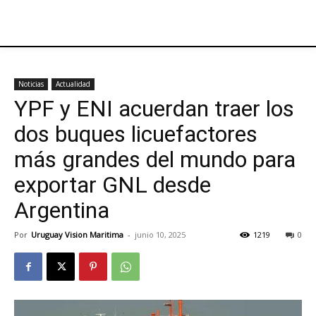
Noticias
Actualidad
YPF y ENI acuerdan traer los
dos buques licuefactores
más grandes del mundo para
exportar GNL desde
Argentina
Por
Uruguay Vision Maritima
-
junio 10, 2025
1219
0