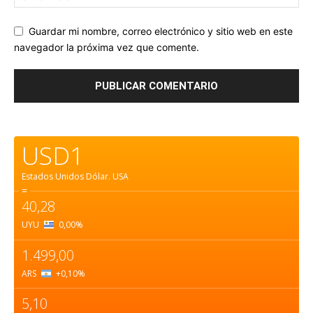
Guardar mi nombre, correo electrónico y sitio web en este
navegador la próxima vez que comente.
USD1
Estados Unidos Dólar.
USA
=
40,28
UYU
0,00
%
1.499,00
ARS
+0,10
%
5,10