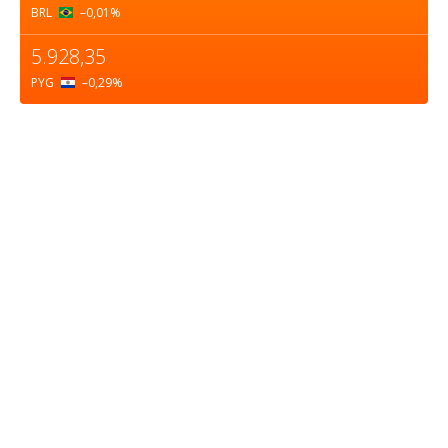
BRL
–0,01
%
5.928,35
PYG
–0,29
%
Sobre nosotros
ASOCIACIÓN CULTURAL Y EDUCATIVA URUGUAY
MARÍTIMO Personería Jurídica M.E.C Nº10457
Dr. Alejandro Beisso 1618.
Telefax (0598) 2 403 62 25
Organización Civil Sin Fines de Lucro