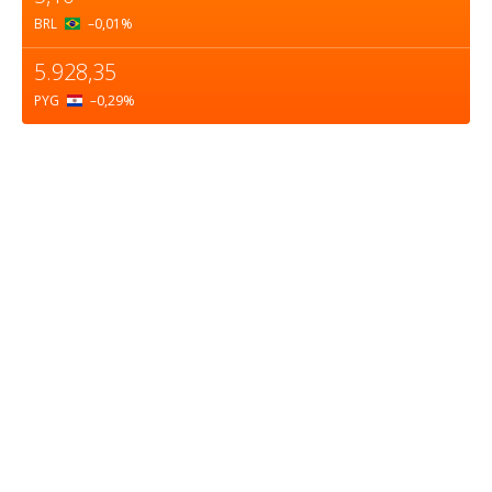
BRL
–0,01
%
5.928,35
PYG
–0,29
%
Sobre nosotros
ASOCIACIÓN CULTURAL Y EDUCATIVA URUGUAY
MARÍTIMO Personería Jurídica M.E.C Nº10457
Dr. Alejandro Beisso 1618.
Telefax (0598) 2 403 62 25
Organización Civil Sin Fines de Lucro