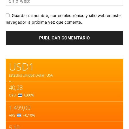
Guardar mi nombre, correo electrónico y sitio web en este
navegador la próxima vez que comente.
USD1
Estados Unidos Dólar.
USA
=
40,28
UYU
0,00
%
1.499,00
ARS
+0,10
%
5,10