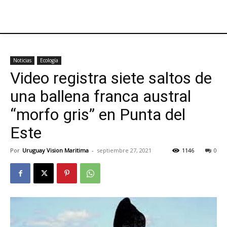
Noticias
Ecología
Video registra siete saltos de
una ballena franca austral
“morfo gris” en Punta del
Este
Por
Uruguay Vision Maritima
-
septiembre 27, 2021
1146
0