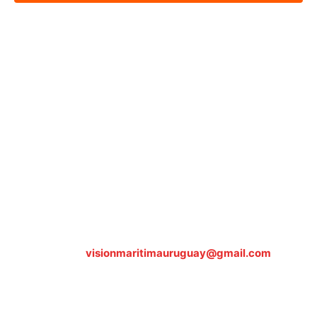
Sobre nosotros
ASOCIACIÓN CULTURAL Y EDUCATIVA URUGUAY
MARÍTIMO Personería Jurídica M.E.C Nº10457
Dr. Alejandro Beisso 1618.
Telefax (0598) 2 403 62 25
Organización Civil Sin Fines de Lucro
Contáctanos:
visionmaritimauruguay@gmail.com