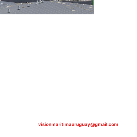
Sobre nosotros
ASOCIACIÓN CULTURAL Y EDUCATIVA URUGUAY MARÍTIMO 
Dr. Alejandro Beisso 1618.
Telefax (0598) 2 403 62 25
Organización Civil Sin Fines de Lucro
Contáctanos:
visionmaritimauruguay@gmail.com