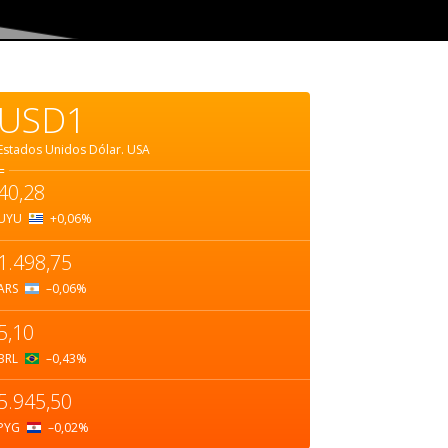
USD1
Estados Unidos Dólar.
USA
=
40,28
UYU
+0,06
%
1.498,75
ARS
–0,06
%
5,10
BRL
–0,43
%
5.945,50
PYG
–0,02
%