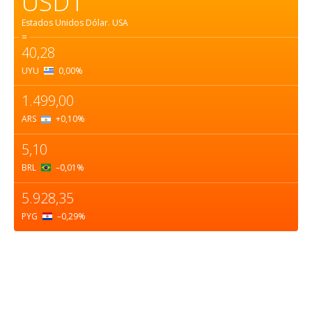
USD1
Estados Unidos Dólar.
USA
=
40,28
UYU
0,00
%
1.499,00
ARS
+0,10
%
5,10
BRL
–0,01
%
5.928,35
PYG
–0,29
%