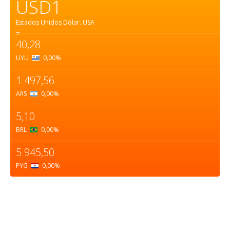
USD1
Estados Unidos Dólar.
USA
=
40,28
UYU
0,00
%
1.497,56
ARS
0,00
%
5,10
BRL
0,00
%
5.945,50
PYG
0,00
%