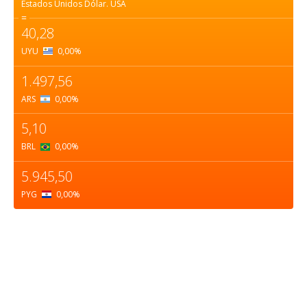
Estados Unidos Dólar.
USA
=
40,28
UYU
0,00
%
1.497,56
ARS
0,00
%
5,10
BRL
0,00
%
5.945,50
PYG
0,00
%
Sobre nosotros