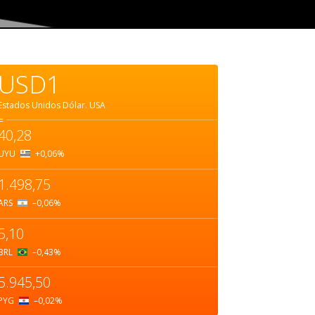
USD1
Estados Unidos Dólar.
USA
=
40,28
UYU
+0,06
%
1.498,75
ARS
–0,06
%
5,10
BRL
–0,43
%
5.945,50
PYG
–0,02
%