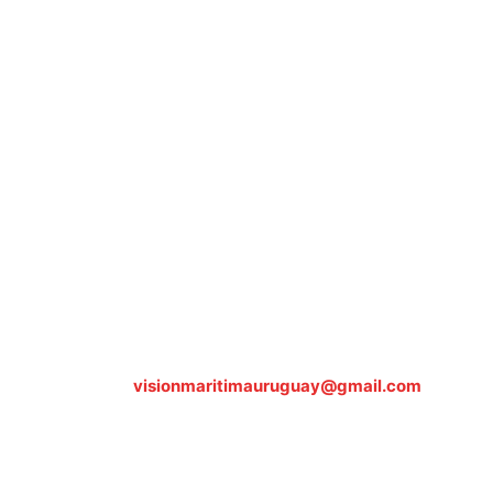
Sobre nosotros
ASOCIACIÓN CULTURAL Y EDUCATIVA URUGUAY
MARÍTIMO Personería Jurídica M.E.C Nº10457
Dr. Alejandro Beisso 1618.
Telefax (0598) 2 403 62 25
Organización Civil Sin Fines de Lucro
Contáctanos:
visionmaritimauruguay@gmail.com