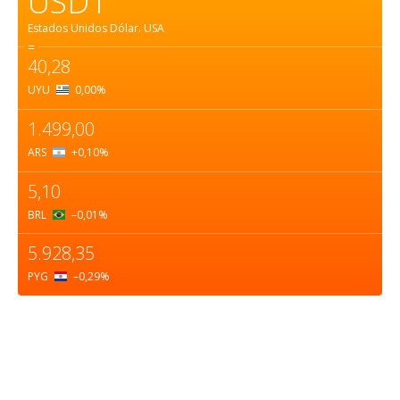
USD1
Estados Unidos Dólar.
USA
=
40,28
UYU
0,00
%
1.499,00
ARS
+0,10
%
5,10
BRL
–0,01
%
5.928,35
PYG
–0,29
%