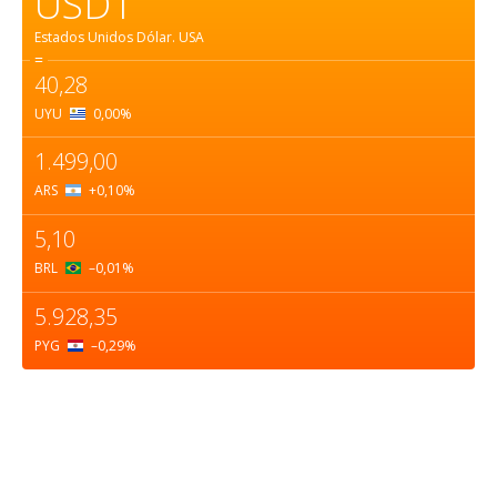
USD1
Estados Unidos Dólar.
USA
=
40,28
UYU
0,00
%
1.499,00
ARS
+0,10
%
5,10
BRL
–0,01
%
5.928,35
PYG
–0,29
%