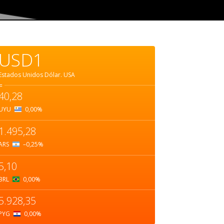
USD1
Estados Unidos Dólar.
USA
=
40,28
UYU
0,00
%
1.495,28
ARS
–0,25
%
5,10
BRL
0,00
%
5.928,35
PYG
0,00
%