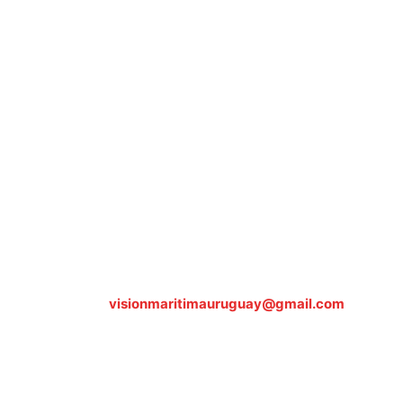
Sobre nosotros
ASOCIACIÓN CULTURAL Y EDUCATIVA URUGUAY
MARÍTIMO Personería Jurídica M.E.C Nº10457
Dr. Alejandro Beisso 1618.
Telefax (0598) 2 403 62 25
Organización Civil Sin Fines de Lucro
Contáctanos:
visionmaritimauruguay@gmail.com