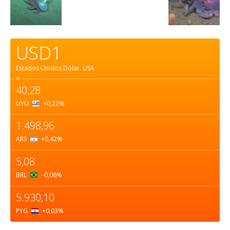
USD1
Estados Unidos Dólar.
USA
=
40,28
UYU
+0,22
%
1.498,96
ARS
+0,42
%
5,08
BRL
–0,06
%
5.930,10
PYG
+0,03
%