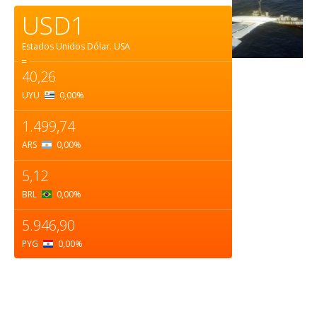
USD1
Estados Unidos Dólar.
USA
=
40,26
UYU
0,00
%
1.499,74
ARS
0,00
%
5,12
BRL
0,00
%
5.946,90
PYG
0,00
%