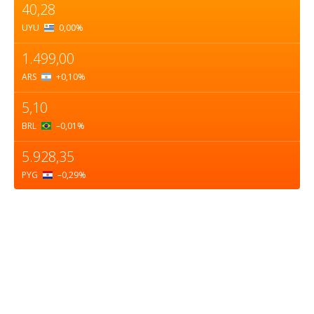
40,28
UYU
0,00
%
1.499,00
ARS
+0,10
%
5,10
BRL
–0,01
%
5.928,35
PYG
–0,29
%
Sobre nosotros