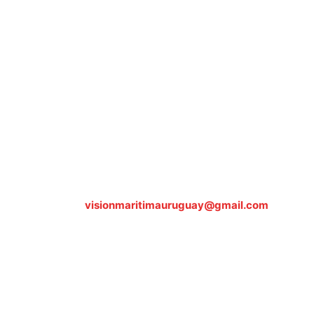
Sobre nosotros
ASOCIACIÓN CULTURAL Y EDUCATIVA URUGUAY
MARÍTIMO Personería Jurídica M.E.C Nº10457
Dr. Alejandro Beisso 1618.
Telefax (0598) 2 403 62 25
Organización Civil Sin Fines de Lucro
Contáctanos:
visionmaritimauruguay@gmail.com
© Visión Marítima