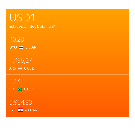
USD1
Estados Unidos Dólar.
USA
=
40,28
UYU
0,00
%
1.496,27
ARS
0,00
%
5,14
BRL
0,00
%
5.954,83
PYG
–0,10
%