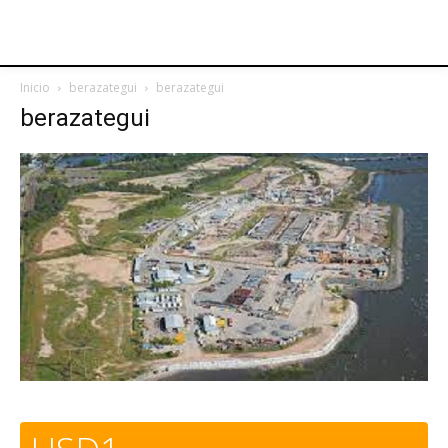
Inicio
berazategui
berazategui
berazategui