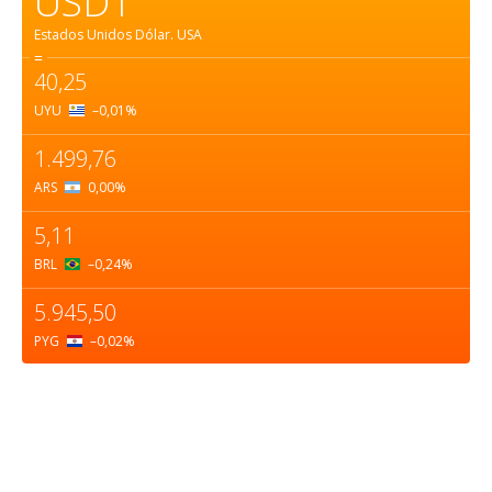
USD1
Estados Unidos Dólar.
USA
=
40,25
UYU
–0,01
%
1.499,76
ARS
0,00
%
5,11
BRL
–0,24
%
5.945,50
PYG
–0,02
%