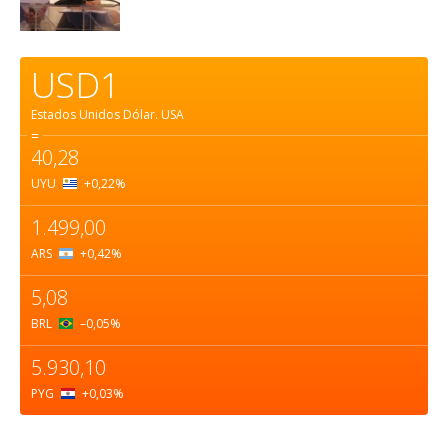
USD1
Estados Unidos Dólar.
USA
=
40,28
UYU
+0,22
%
1.499,00
ARS
+0,42
%
5,08
BRL
–0,05
%
5.930,10
PYG
+0,03
%