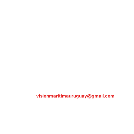
Sobre nosotros
ASOCIACIÓN CULTURAL Y EDUCATIVA URUGUAY
MARÍTIMO Personería Jurídica M.E.C Nº10457
Dr. Alejandro Beisso 1618.
Telefax (0598) 2 403 62 25
Organización Civil Sin Fines de Lucro
Contáctanos:
visionmaritimauruguay@gmail.com