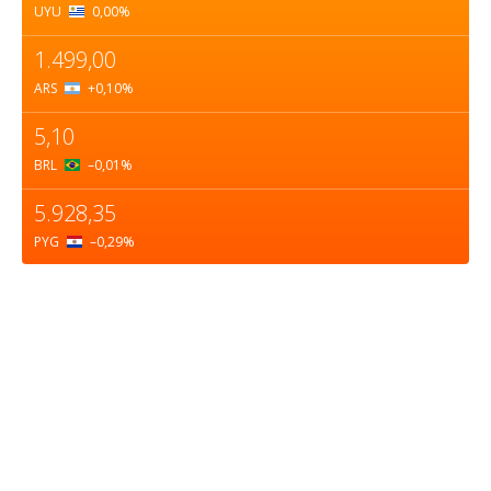
UYU
0,00
%
1.499,00
ARS
+0,10
%
5,10
BRL
–0,01
%
5.928,35
PYG
–0,29
%
Sobre nosotros
ASOCIACIÓN CULTURAL Y EDUCATIVA URUGUAY