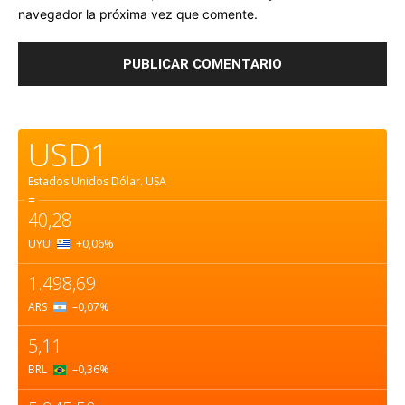
navegador la próxima vez que comente.
USD1
Estados Unidos Dólar.
USA
=
40,28
UYU
+0,06
%
1.498,69
ARS
–0,07
%
5,11
BRL
–0,36
%