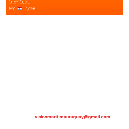
5.945,50
PYG
–0,02
%
Sobre nosotros
ASOCIACIÓN CULTURAL Y EDUCATIVA URUGUAY
MARÍTIMO Personería Jurídica M.E.C Nº10457
Dr. Alejandro Beisso 1618.
Telefax (0598) 2 403 62 25
Organización Civil Sin Fines de Lucro
Contáctanos:
visionmaritimauruguay@gmail.com