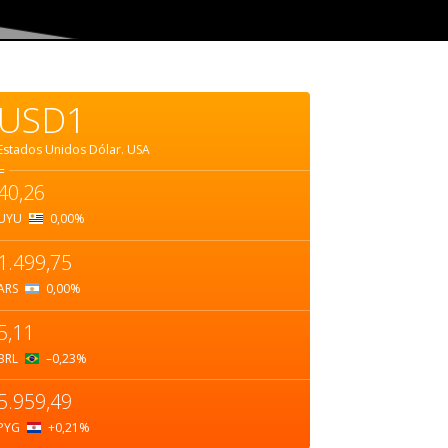
USD1
Estados Unidos Dólar.
USA
=
40,26
UYU
0,00
%
1.499,75
ARS
0,00
%
5,11
BRL
–0,23
%
5.959,49
PYG
+0,21
%