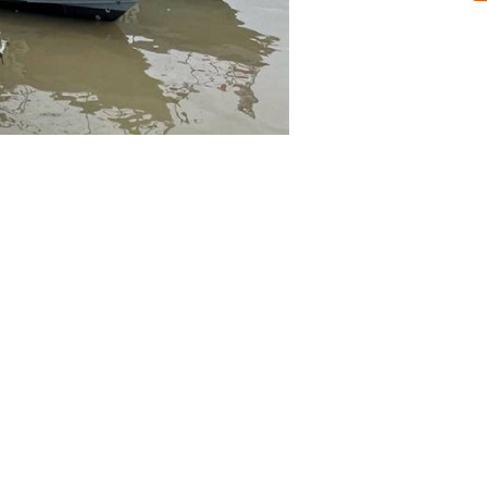
Sobre nosotros
ASOCIACIÓN CULTURAL Y EDUCATIVA URUGUAY MARÍTIMO 
Dr. Alejandro Beisso 1618.
Telefax (0598) 2 403 62 25