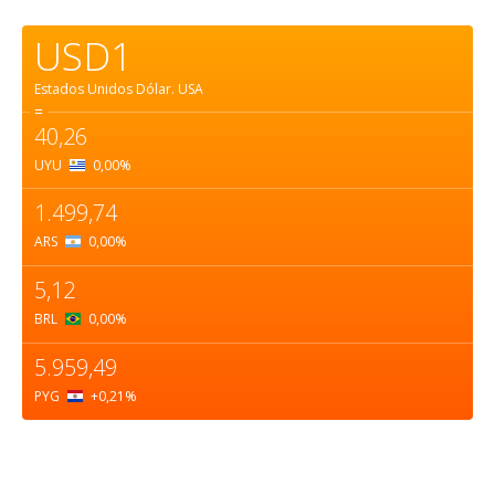
USD1
Estados Unidos Dólar.
USA
=
40,26
UYU
0,00
%
1.499,74
ARS
0,00
%
5,12
BRL
0,00
%
5.959,49
PYG
+0,21
%