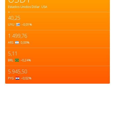
Estados Unidos Dólar.
USA
=
40,25
UYU
–0,01
%
1.499,76
ARS
0,00
%
5,11
BRL
–0,24
%
5.945,50
PYG
–0,02
%